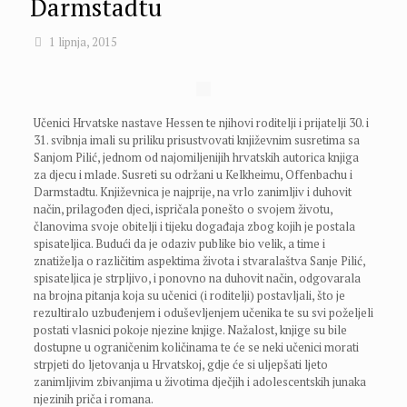
Darmstadtu
1 lipnja, 2015
Učenici Hrvatske nastave Hessen te njihovi roditelji i prijatelji 30. i
31. svibnja imali su priliku prisustvovati književnim susretima sa
Sanjom Pilić, jednom od najomiljenijih hrvatskih autorica knjiga
za djecu i mlade. Susreti su održani u Kelkheimu, Offenbachu i
Darmstadtu. Književnica je najprije, na vrlo zanimljiv i duhovit
način, prilagođen djeci, ispričala ponešto o svojem životu,
članovima svoje obitelji i tijeku događaja zbog kojih je postala
spisateljica. Budući da je odaziv publike bio velik, a time i
znatiželja o različitim aspektima života i stvaralaštva Sanje Pilić,
spisateljica je strpljivo, i ponovno na duhovit način, odgovarala
na brojna pitanja koja su učenici (i roditelji) postavljali, što je
rezultiralo uzbuđenjem i oduševljenjem učenika te su svi poželjeli
postati vlasnici pokoje njezine knjige. Nažalost, knjige su bile
dostupne u ograničenim količinama te će se neki učenici morati
strpjeti do ljetovanja u Hrvatskoj, gdje će si uljepšati ljeto
zanimljivim zbivanjima u životima dječjih i adolescentskih junaka
njezinih priča i romana.