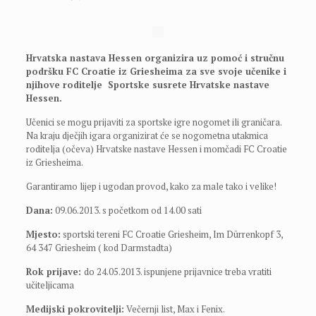
Hrvatska nastava Hessen organizira uz pomoć i stručnu
podršku FC Croatie iz Griesheima za sve svoje učenike i
njihove roditelje Sportske susrete Hrvatske nastave
Hessen.
Učenici se mogu prijaviti za sportske igre nogomet ili graničara.
Na kraju dječjih igara organizirat će se nogometna utakmica
roditelja (očeva) Hrvatske nastave Hessen i momčadi FC Croatie
iz Griesheima.
Garantiramo lijep i ugodan provod, kako za male tako i velike!
Dana:
09.06.2013. s početkom od 14.00 sati
Mjesto:
sportski tereni FC Croatie Griesheim, Im Dürrenkopf 3,
64 347 Griesheim ( kod Darmstadta)
Rok prijave:
do 24.05.2013. ispunjene prijavnice treba vratiti
učiteljicama
Medijski pokrovitelji:
Večernji list, Max i Fenix.