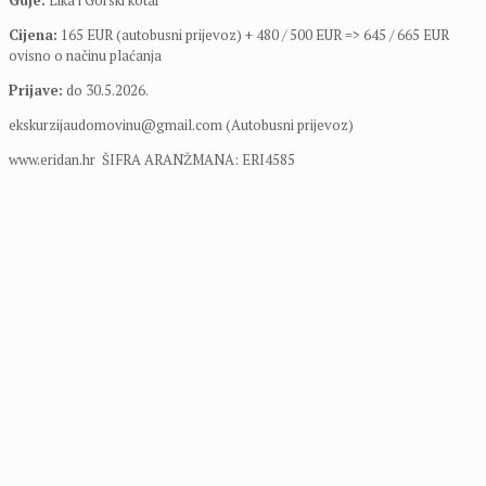
Gdje:
Lika i Gorski kotar
Cijena:
165 EUR (autobusni prijevoz) + 480 / 500 EUR => 645 / 665 EUR
ovisno o načinu plaćanja
Prijave:
do 30.5.2026.
ekskurzijaudomovinu@gmail.com (Autobusni prijevoz)
www.eridan.hr ŠIFRA ARANŽMANA: ERI4585