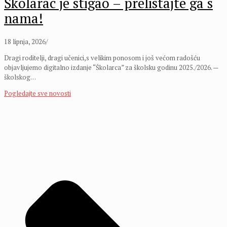
Školarac je stigao – prelistajte ga s
nama!
18 lipnja, 2026
/
Dragi roditelji, dragi učenici,s velikim ponosom i još većom radošću
objavljujemo digitalno izdanje “Školarca” za školsku godinu 2025./2026. —
školskog…
Pogledajte sve novosti