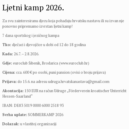
Ljetni kamp 2026.
Za svu zainteresiranu djecu koja pohađaju hrvatsku nastavu ili su izvan nje
ponovno pripremamo izvrstan ljetni kamp!
7 dana sportskog i jezičnog kampa
Tko:
dječaci i djevojčice u dobi od 12 do 18 godina
Kada:
26.7. – 2.8.2026.
Gdje:
euroclub Šibenik, Brodarica (www.euroclub.hr)
Cijena:
cca. 600 € po osobi, puni pansion (ovisi o broju prijava)
Prijava:
do 15.6. na adresu udruga.hrvatskanastava@gmail.com
Akontacija:
150 EUR na račun Udruge „Förderverein kroatischer Unterricht
Hessen-Saarland“
IBAN: DE83 5019 0000 6000 2518 93
Svrha uplate:
SOMMERKAMP 2026
Dolazak:
u vlastitoj organizaciji