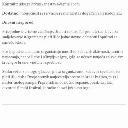
Kontakt:
udruga.hrvatskanastava@gmail.com
Dodatno:
mogućnost rezervacije raznih izleta i događanja uz nadoplatu
Dnevni raspored:
Prijepodne je vrijeme za učenje. Učenici će također pronaći sat ili dva za
sudjelovanje u igrama na plaži ili će jednostavno odmarati i opuštati se
između lekcija.
Poslijepodne animatori organiziraju mnoštvo zabavnih aktivnosti, turnire i
natjecanja, naposlijetku i olimpijske igre, gdje se učenici natječu za svoj tim
kroz igre brzine, vještine i spretnosti.
Svaku večer s mnogo glazbe i plesa organiziramo zabave i spektakle na
plaži ili u disku. Dvoje sretnih natjecatelja postat će kralj i kraljica, miss i
mister cijelog kampa. Pripremili smo i noćno kupanje, piknik na plaži,
otvoreni filmski festival, karaoke show i još puno toga…
HRVATSKA NASTAVA U HESSENU I SAARLANDU
Na hrvatskoj nastavi marljivo učimo hrvatski jezik, književnost, povijest i
zemljopis Republike Hrvatske. Često crtamo i pjevamo, ponekad glumimo i
igramo se, a sve to na našem lijepom hrvatskom jeziku. Pozivamo sve
učenike da nam se priduže. Vidimo se na hrvatskoj nastavi!