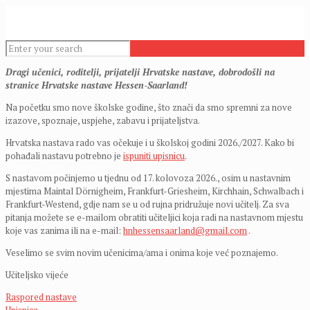
Dragi učenici, roditelji, prijatelji Hrvatske nastave, d
obrodošli na
stranice Hrvatske nastave Hessen-Saarland!
Na početku smo nove školske godine, što znači da smo spremni za nove
izazove, spoznaje, uspjehe, zabavu i prijateljstva.
Hrvatska nastava rado vas očekuje i u školskoj godini 2026./2027. Kako bi
pohađali nastavu potrebno je
ispuniti upisnicu
.
S nastavom počinjemo u tjednu od 17. kolovoza 2026., osim u nastavnim
mjestima Maintal Dörnigheim, Frankfurt-Griesheim, Kirchhain, Schwalbach i
Frankfurt-Westend, gdje nam se u od rujna pridružuje novi učitelj. Za sva
pitanja možete se e-mailom obratiti učiteljici koja radi na nastavnom mjestu
koje vas zanima ili na e-mail:
hnhessensaarland@gmail.com
.
Veselimo se svim novim učenicima/ama i onima koje već poznajemo.
Učiteljsko vijeće
Raspored nastave