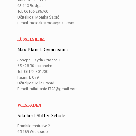
63 110 Rodgau
Tel: 06106 286760
Učiteljica: Monika Šabić
E-mail: mcicaksabic@gmail.com
RÜSSELSHEIM
Max-Planck-Gymnasium
Joseph-Haydn-Strasse 1
65 428 Rüsselsheim
Tel. 06142 301730
Raum: E 079
Učiteljica: Mila Franić
E-mail: milafranic1723@gmail.com
WIESBADEN
Adalbert-Stifter-Schule
Brunhildenstraße 2
65 189 Wiesbaden