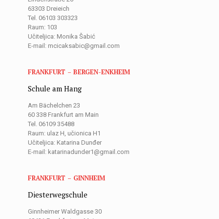
63303 Dreieich
Tel. 06103 303323
Raum: 103
Učiteljica: Monika Šabić
E-mail: mcicaksabic@gmail.com
FRANKFURT – BERGEN-ENKHEIM
Schule am Hang
Am Bächelchen 23
60 338 Frankfurt am Main
Tel. 06109 35488
Raum: ulaz H, učionica H1
Učiteljica: Katarina Dunđer
E-mail: katarinadunder1@gmail.com
FRANKFURT – GINNHEIM
Diesterwegschule
Ginnheimer Waldgasse 30