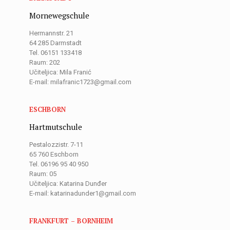
Mornewegschule
Hermannstr. 21
64 285 Darmstadt
Tel. 06151 133418
Raum: 202
Učiteljica: Mila Franić
E-mail: milafranic1723@gmail.com
ESCHBORN
Hartmutschule
Pestalozzistr. 7-11
65 760 Eschborn
Tel. 06196 95 40 950
Raum: 05
Učiteljica: Katarina Dunđer
E-mail: katarinadunder1@gmail.com
FRANKFURT – BORNHEIM