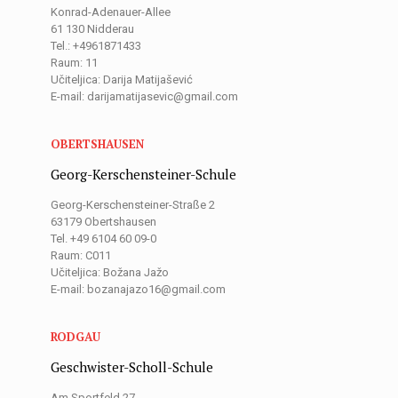
Konrad-Adenauer-Allee
61 130 Nidderau
Tel.: +4961871433
Raum: 11
Učiteljica: Darija Matijašević
E-mail: darijamatijasevic@gmail.com
OBERTSHAUSEN
Georg-Kerschensteiner-Schule
Georg-Kerschensteiner-Straße 2
63179 Obertshausen
Tel. +49 6104 60 09-0
Raum: C011
Učiteljica: Božana Jažo
E-mail: bozanajazo16@gmail.com
RODGAU
Geschwister-Scholl-Schule
Am Sportfeld 27