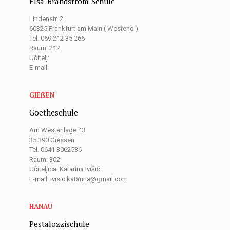
Elsa-Brändström-Schule
Lindenstr. 2
60325 Frankfurt am Main ( Westend )
Tel. 069 212 35 266
Raum: 212
Učitelj:
E-mail:
GIEßEN
Goetheschule
Am Westanlage 43
35 390 Giessen
Tel. 0641 3062536
Raum: 302
Učiteljica: Katarina Ivišić
E-mail: ivisic.katarina@gmail.com
HANAU
Pestalozzischule