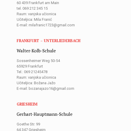
60 439 Frankfurt am Main
tel. 069 212 345 15
Raum: vanjska učionica
Učiteljica: Mila Franić
E-mail: milafranic1723@gmail.com
FRANKFURT – UNTERLIEDERBACH
Walter-Kolb-Schule
Sossenheimer Weg 50-54
65929 Frankfurt
Tel.: 069 21245478
Raum: vanjska učionica
Učiteljica: Božana Jažo
E-mail: bozanajazo16@gmail.com
GRIESHEIM
Gerhart-Hauptmann-Schule
Goethe Str. 99
64 347 Griesheim