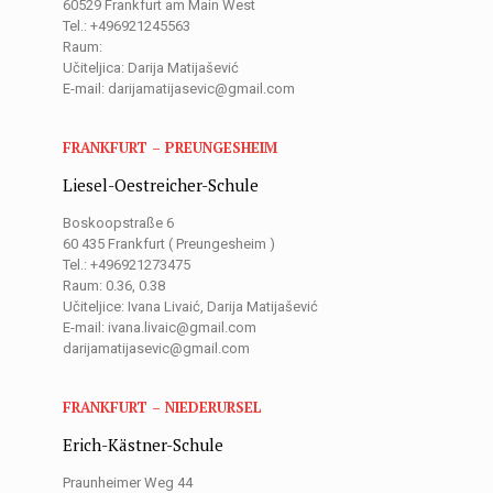
60529 Frankfurt am Main West
Tel.: +496921245563
Raum:
Učiteljica: Darija Matijašević
E-mail: darijamatijasevic@gmail.com
FRANKFURT – PREUNGESHEIM
Liesel-Oestreicher-Schule
Boskoopstraße 6
60 435 Frankfurt ( Preungesheim )
Tel.: +496921273475
Raum: 0.36, 0.38
Učiteljice: Ivana Livaić, Darija Matijašević
E-mail: ivana.livaic@gmail.com
darijamatijasevic@gmail.com
FRANKFURT – NIEDERURSEL
Erich-Kästner-Schule
Praunheimer Weg 44