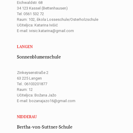
Eichwaldstr. 68
34 123 Kassel (Bettenhausen)
Tel: 0561 532 72
Raum: 102, škola Losseschule/Osterholzschule
Učiteljica: Katarina Ivišić
E-mail: ivisic.katarina@gmail.com
LANGEN
Sonnenblumenschule
Zinkeysenstraße 2
63 225 Langen
Tel.: 06103201877
Raum: 12
Učiteljica: Božana Jažo
E-mail: bozanajazo16@gmail.com
NIDDERAU
Bertha-von-Suttner-Schule