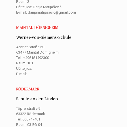
Raum: 2
Učiteljica: Darija Matijašević
E-mail: darijamatijasevic@gmail.com
MAINTAL DÖRNIGHEIM
Werner-von-Siemens-Schule
Ascher Straße 60
63477 Maintal Dörnigheim
Tel.: +496181492300
Raum: 101
Učiteljica:
E-mail:
RÖDERMARK
Schule an den Linden
Töpferstraße 9
63322 Rödermark
Tel. 060747401
Raum: 03-EG-04