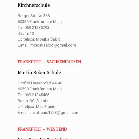
Kirchnerschule
Berger Straße 268
60385 Frankfurt am Main
Tel. 069 21235293
Raum: 13
Učiteljica: Monika Šabić
E-mail: mcicaksabic@gmail.com
FRANKFURT – SACHSENHAUSEN
Martin Buber Schule
Großer Hasenpfad 44-46
60598 Frankfurt am Main
Tel. 069 21245486
Raum: 3C (3. kat)
Učiteljica: Mila Franić
E-mail: milafranic1723@gmail.com
FRANKFURT – WESTEND