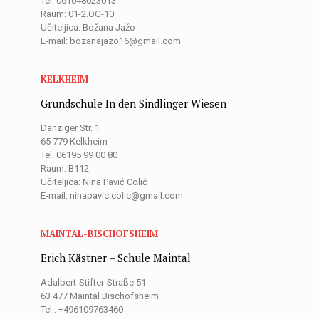
Tel. 061048023013
Raum: 01-2.OG-10
Učiteljica: Božana Jažo
E-mail: bozanajazo16@gmail.com
KELKHEIM
Grundschule In den Sindlinger Wiesen
Danziger Str. 1
65 779 Kelkheim
Tel. 06195 99 00 80
Raum: B112
Učiteljica: Nina Pavić Colić
E-mail: ninapavic.colic@gmail.com
MAINTAL-BISCHOFSHEIM
Erich Kästner – Schule Maintal
Adalbert-Stifter-Straße 51
63 477 Maintal Bischofsheim
Tel.: +496109763460