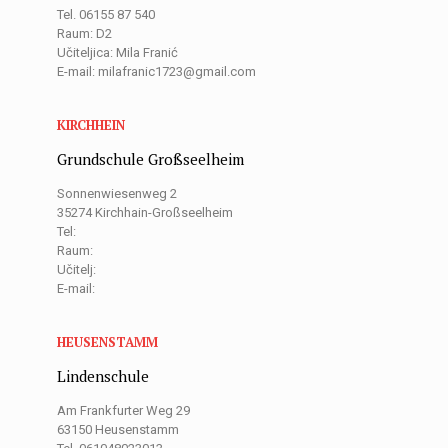
Tel. 06155 87 540
Raum: D2
Učiteljica: Mila Franić
E-mail: milafranic1723@gmail.com
KIRCHHEIN
Grundschule Großseelheim
Sonnenwiesenweg 2
35274 Kirchhain-Großseelheim
Tel:
Raum:
Učitelj:
E-mail:
HEUSENSTAMM
Lindenschule
Am Frankfurter Weg 29
63150 Heusenstamm