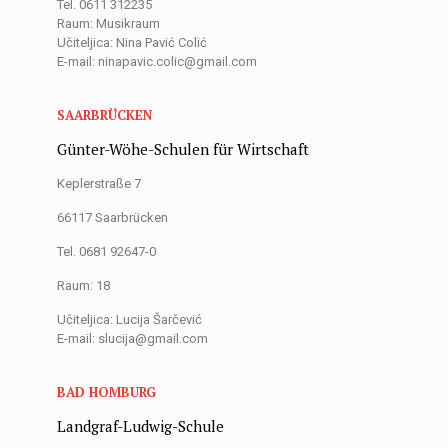
Tel. 0611 312235
Raum: Musikraum
Učiteljica: Nina Pavić Colić
E-mail: ninapavic.colic@gmail.com
SAARBRÜCKEN
Günter-Wöhe-Schulen für Wirtschaft
Keplerstraße 7
66117 Saarbrücken
Tel. 0681 92647-0
Raum: 18
Učiteljica: Lucija Šarčević
E-mail: slucija@gmail.com
BAD HOMBURG
Landgraf-Ludwig-Schule