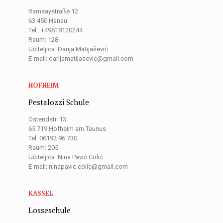
Ramsaystraße 12
63 450 Hanau
Tel.: +49618120244
Raum: 128
Učiteljica: Darija Matijašević
E-mail: darijamatijasevic@gmail.com
HOFHEIM
Pestalozzi Schule
Ostendstr. 13
65 719 Hofheim am Taunus
Tel. 06192 96 730
Raum: 205
Učiteljica: Nina Pavić Colić
E-mail: ninapavic.colic@gmail.com
KASSEL
Losseschule