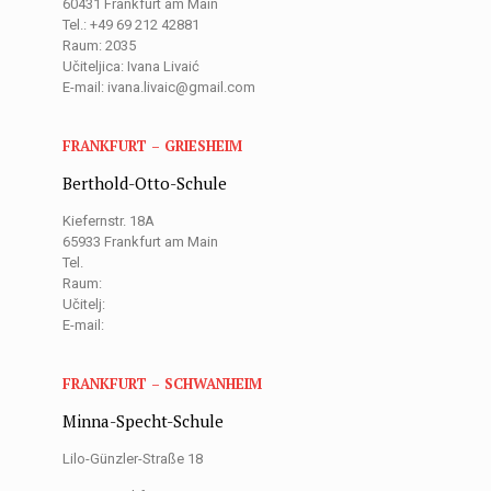
60431 Frankfurt am Main
Tel.: +49 69 212 42881
Raum: 2035
Učiteljica: Ivana Livaić
E-mail: ivana.livaic@gmail.com
FRANKFURT – GRIESHEIM
Berthold-Otto-Schule
Kiefernstr. 18A
65933 Frankfurt am Main
Tel.
Raum:
Učitelj:
E-mail:
FRANKFURT – SCHWANHEIM
Minna-Specht-Schule
Lilo-Günzler-Straße 18