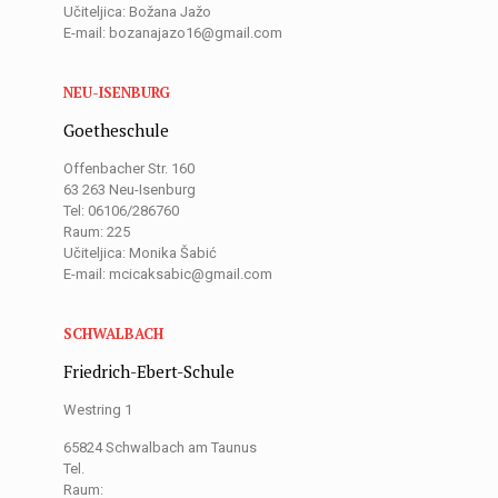
Učiteljica: Božana Jažo
E-mail: bozanajazo16@gmail.com
NEU-ISENBURG
Goetheschule
Offenbacher Str. 160
63 263 Neu-Isenburg
Tel: 06106/286760
Raum: 225
Učiteljica: Monika Šabić
E-mail: mcicaksabic@gmail.com
SCHWALBACH
Friedrich-Ebert-Schule
Westring 1
65824 Schwalbach am Taunus
Tel.
Raum: