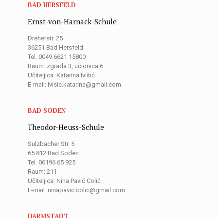
BAD HERSFELD
Ernst-von-Harnack-Schule
Dreherstr. 25
36251 Bad Hersfeld
Tel. 0049 6621 15800
Raum: zgrada 3, učionica 6
Učiteljica: Katarina Ivišić
E-mail: ivisic.katarina@gmail.com
BAD SODEN
Theodor-Heuss-Schule
Sulzbacher Str. 5
65 812 Bad Soden
Tel. 06196 65 925
Raum: 211
Učiteljica: Nina Pavić Colić
E-mail: ninapavic.colic@gmail.com
DARMSTADT