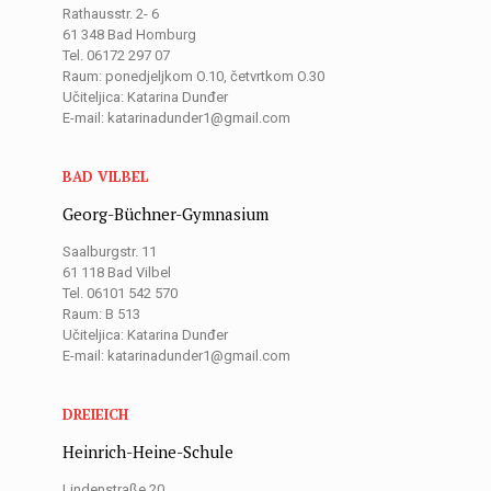
Rathausstr. 2- 6
61 348 Bad Homburg
Tel. 06172 297 07
Raum: ponedjeljkom O.10, četvrtkom O.30
Učiteljica: Katarina Dunđer
E-mail: katarinadunder1@gmail.com
BAD VILBEL
Georg-Büchner-Gymnasium
Saalburgstr. 11
61 118 Bad Vilbel
Tel. 06101 542 570
Raum: B 513
Učiteljica: Katarina Dunđer
E-mail: katarinadunder1@gmail.com
DREIEICH
Heinrich-Heine-Schule
Lindenstraße 20