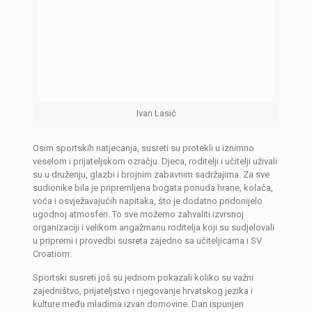
Ivan Lasić
Osim sportskih natjecanja, susreti su protekli u iznimno
veselom i prijateljskom ozračju. Djeca, roditelji i učitelji uživali
su u druženju, glazbi i brojnim zabavnim sadržajima. Za sve
sudionike bila je pripremljena bogata ponuda hrane, kolača,
voća i osvježavajućih napitaka, što je dodatno pridonijelo
ugodnoj atmosferi. To sve možemo zahvaliti izvrsnoj
organizaciji i velikom angažmanu roditelja koji su sudjelovali
u pripremi i provedbi susreta zajedno sa učiteljicama i SV
Croatiom.
Sportski susreti još su jednom pokazali koliko su važni
zajedništvo, prijateljstvo i njegovanje hrvatskog jezika i
kulture među mladima izvan domovine. Dan ispunjen