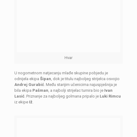
Hvar
U nogometnom natjecanju mlađe skupine pobjedu je
odnijela ekipa
Šipan
, dok je titulu najboljeg strijelca osvojio
Andrej Gurabić
. Među starijim učenicima najuspješnija je
bila ekipa
Pašman
, a najbolji strijelac turnira bio je
Ivan
Lasić
. Priznanje za najboljeg golmana pripalo je
Luki Rimcu
iz ekipe
Iž
.