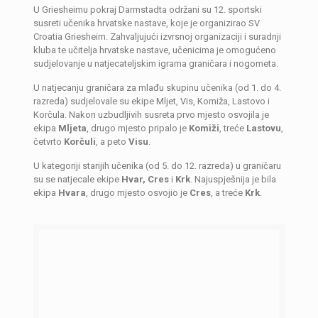
U Griesheimu pokraj Darmstadta održani su 12. sportski
susreti učenika hrvatske nastave, koje je organizirao SV
Croatia Griesheim. Zahvaljujući izvrsnoj organizaciji i suradnji
kluba te učitelja hrvatske nastave, učenicima je omogućeno
sudjelovanje u natjecateljskim igrama graničara i nogometa.
U natjecanju graničara za mlađu skupinu učenika (od 1. do 4.
razreda) sudjelovale su ekipe Mljet, Vis, Komiža, Lastovo i
Korčula. Nakon uzbudljivih susreta prvo mjesto osvojila je
ekipa
Mljeta
, drugo mjesto pripalo je
Komiži
, treće
Lastovu
,
četvrto
Korčuli
, a peto
Visu
.
U kategoriji starijih učenika (od 5. do 12. razreda) u graničaru
su se natjecale ekipe
Hvar, Cres
i
Krk
. Najuspješnija je bila
ekipa
Hvara
, drugo mjesto osvojio je
Cres
, a treće
Krk
.