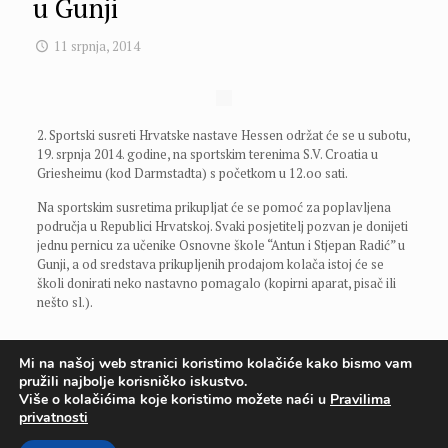
u Gunji
11 srpnja, 2014
2. Sportski susreti Hrvatske nastave Hessen održat će se u subotu,
19. srpnja 2014. godine, na sportskim terenima S.V. Croatia u
Griesheimu (kod Darmstadta) s početkom u 12.oo sati.
Na sportskim susretima prikupljat će se pomoć za poplavljena
područja u Republici Hrvatskoj. Svaki posjetitelj pozvan je donijeti
jednu pernicu za učenike Osnovne škole “Antun i Stjepan Radić” u
Gunji, a od sredstava prikupljenih prodajom kolača istoj će se
školi donirati neko nastavno pomagalo (kopirni aparat, pisač ili
nešto sl.).
Mi na našoj web stranici koristimo kolačiće kako bismo vam
pružili najbolje korisničko iskustvo.
Više o kolačićima koje koristimo možete naći u
Pravilima
privatnosti
© 2020 Hrvatska nastava Hessen - Saarland |
Impressum/Politika