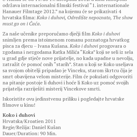
održava internacionalni filmski festival “1. internationale
Hanauer Filmtage 2012.” na kojemu će se prikazivati 4
hrvatska filma:
Koko i duhovi, Odredište nepoznato, The show
must go on i Ćaća
.
Za naše učenike preporučamo dječji film
Koko i duhovi
snimljen prema istoimenom romanu poznatoga hrvatkog
pisca za djecu – Ivana Kušana.
Koko i duhovi
progovara o
zgodama i nezgodama Ratka Milića “Koka” koji se seli iz sela
u grad gdje stječe nove prijatelje, no kada upadne u nevolju,
zatražit će pomoć onih “starih”. Stan u koji se Koko useljava
sa svojom obitelji pripadao je Vinceku, starom škrtcu čija je
smrt obavijena velom misterije. Film će pokušati odgovoriti
na pitanje postoje li duhovi i hoće li Koko uz pomoć svojih
prijatelja razriješiti misterij Vincekove smrti.
Iskoristite ovu jedinstvenu priliku i pogledajte hrvatske
filmove u kinu!
Koko i duhovi
Hrvatska/Kroatien 2011
Regie/Režija: Daniel Kušan
Dauer/Duration: 90 Min.