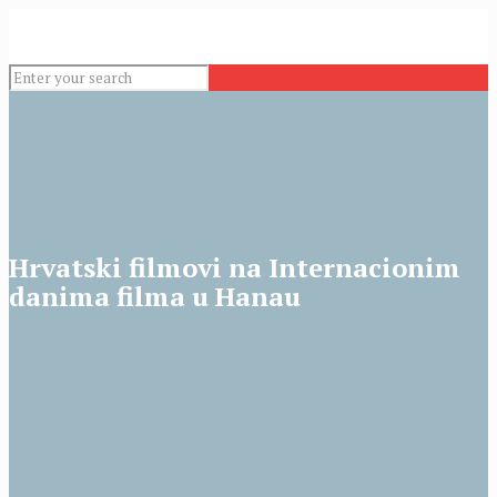
Hrvatski filmovi na Internacionim
danima filma u Hanau