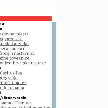
na
a
astavna mjesta
aspored sati
kolski kalendar
jeća i odbori
itelji i nastavnici
ažne poveznice
ovijest hrvatske nastave
e
lerija slika
otografije
čenički radovi
ediji o nama
i
/Förderverein
 nama / Über uns
rijavnica /Aufnahmeantrag