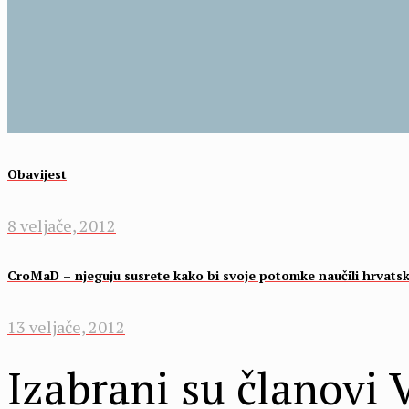
Obavijest
8 veljače, 2012
CroMaD – njeguju susrete kako bi svoje potomke naučili hrvatski
13 veljače, 2012
Izabrani su članovi V