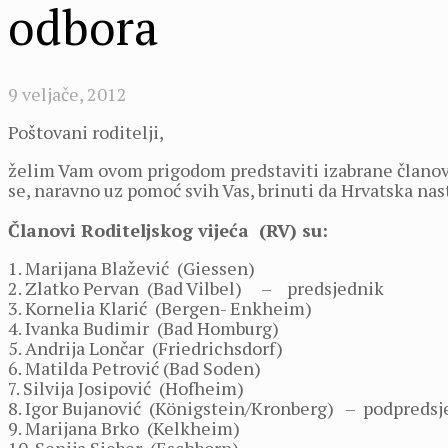
odbora
9 veljače, 2012
Poštovani roditelji,
želim Vam ovom prigodom predstaviti izabrane članove
se, naravno uz pomoć svih Vas, brinuti da Hrvatska na
Članovi Roditeljskog vijeća (RV) su:
1. Marijana Blažević (Giessen)
2. Zlatko Pervan (Bad Vilbel) – predsjednik
3. Kornelia Klarić (Bergen- Enkheim)
4. Ivanka Budimir (Bad Homburg)
5. Andrija Lončar (Friedrichsdorf)
6. Matilda Petrović (Bad Soden)
7. Silvija Josipović (Hofheim)
8. Igor Bujanović (Königstein/Kronberg) – podpredsj
9. Marijana Brko (Kelkheim)