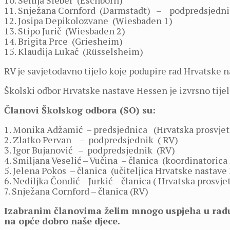
10. Senija Sieber (Eschborn)
11. Snježana Cornford (Darmstadt) – podpredsjedni
12. Josipa Depikolozvane (Wiesbaden 1)
13. Stipo Jurič (Wiesbaden 2)
14. Brigita Prce (Griesheim)
15. Klaudija Lukač (Rüsselsheim)
RV je savjetodavno tijelo koje podupire rad Hrvatske 
Školski odbor Hrvatske nastave Hessen je izvrsno tije
Članovi Školskog odbora (SO) su:
1. Monika Adžamić – predsjednica (Hrvatska prosvjet
2. Zlatko Pervan – podpredsjednik ( RV)
3. Igor Bujanović – podpredsjednik (RV)
4. Smiljana Veselić – Vučina – članica (koordinatoric
5. Jelena Pokos – članica (učiteljica Hrvatske nastave
6. Nediljka Čondić – Jurkić – članica ( Hrvatska prosvj
7. Snježana Cornford – članica (RV)
Izabranim članovima želim mnogo uspjeha u radu,
na opće dobro naše djece.