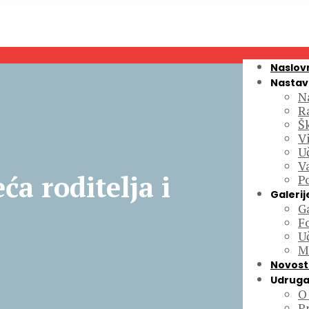
Naslov
Nastav
N
R
Š
Vi
Uč
V
ća roditelja i
P
Galerij
Ga
F
U
M
Novost
Udruga
O
P