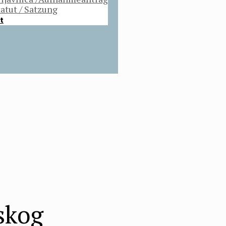
tatut / Satzung
t
lskog