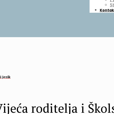
S
Kontak
 jezik
ijeća roditelja i Ško