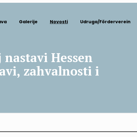
ava
Galerije
Novosti
Udruga/Förderverein
j nastavi Hessen
avi, zahvalnosti i