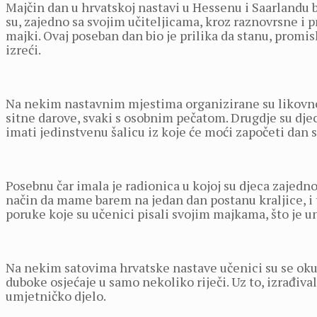
Majčin dan u hrvatskoj nastavi u Hessenu i Saarlandu bi
su, zajedno sa svojim učiteljicama, kroz raznovrsne i p
majki. Ovaj poseban dan bio je prilika da stanu, promisl
izreći.
Na nekim nastavnim mjestima organizirane su likovno-kr
sitne darove, svaki s osobnim pečatom. Drugdje su djec
imati jedinstvenu šalicu iz koje će moći započeti dan
Posebnu čar imala je radionica u kojoj su djeca zajed
način da mame barem na jedan dan postanu kraljice, i to
poruke koje su učenici pisali svojim majkama, što je u
Na nekim satovima hrvatske nastave učenici su se okuš
duboke osjećaje u samo nekoliko riječi. Uz to, izrađiva
umjetničko djelo.