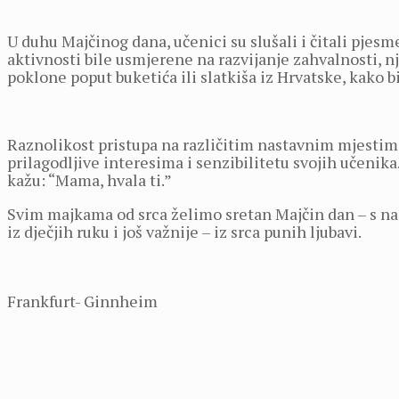
U duhu Majčinog dana, učenici su slušali i čitali pjesm
aktivnosti bile usmjerene na razvijanje zahvalnosti, nj
poklone poput buketića ili slatkiša iz Hrvatske, kako bi
Raznolikost pristupa na različitim nastavnim mjestima
prilagodljive interesima i senzibilitetu svojih učenika.
kažu: “Mama, hvala ti.”
Svim majkama od srca želimo sretan Majčin dan – s nadom
iz dječjih ruku i još važnije – iz srca punih ljubavi.
Frankfurt- Ginnheim