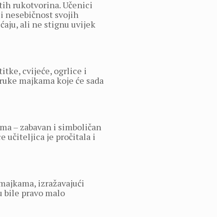
itih rukotvorina. Učenici
 i nesebičnost svojih
ćaju, ali ne stignu uvijek
ke, cvijeće, ogrlice i
poruke majkama koje će sada
ama – zabavan i simboličan
učiteljica je pročitala i
 majkama, izražavajući
u bile pravo malo