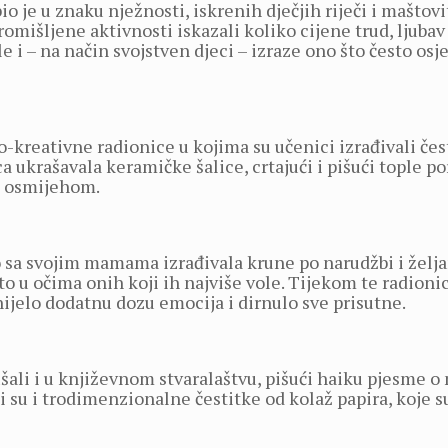
o je u znaku nježnosti, iskrenih dječjih riječi i maštov
romišljene aktivnosti iskazali koliko cijene trud, ljubav
e i – na način svojstven djeci – izraze ono što često osje
eativne radionice u kojima su učenici izrađivali čestit
a ukrašavala keramičke šalice, crtajući i pišući tople 
 s osmijehom.
no sa svojim mamama izrađivala krune po narudžbi i želj
 u očima onih koji ih najviše vole. Tijekom te radionice 
nijelo dodatnu dozu emocija i dirnulo sve prisutne.
ali i u književnom stvaralaštvu, pišući haiku pjesme o
li su i trodimenzionalne čestitke od kolaž papira, koje s