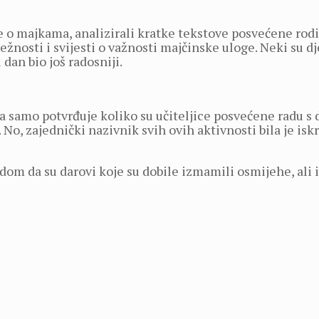
e o majkama, analizirali kratke tekstove posvećene rodite
ežnosti i svijesti o važnosti majčinske uloge. Neki su dj
 dan bio još radosniji.
 samo potvrđuje koliko su učiteljice posvećene radu s 
 No, zajednički nazivnik svih ovih aktivnosti bila je isk
 da su darovi koje su dobile izmamili osmijehe, ali i ug