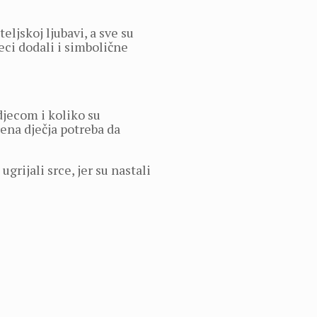
ljskoj ljubavi, a sve su
eci dodali i simbolične
djecom i koliko su
rena dječja potreba da
rijali srce, jer su nastali