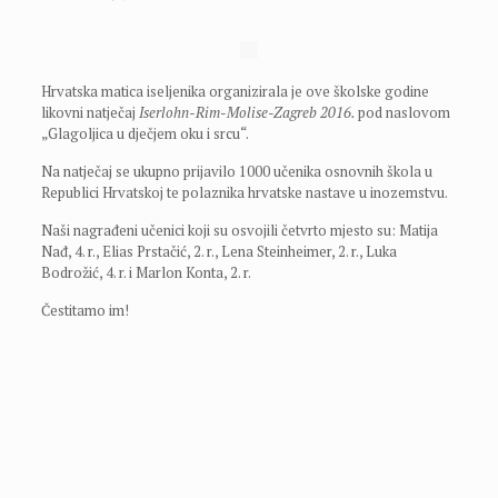
Hrvatska matica iseljenika organizirala je ove školske godine
likovni natječaj
Iserlohn-Rim-Molise-Zagreb 2016.
pod naslovom
„Glagoljica u dječjem oku i srcu“.
Na natječaj se ukupno prijavilo 1000 učenika osnovnih škola u
Republici Hrvatskoj te polaznika hrvatske nastave u inozemstvu.
Naši nagrađeni učenici koji su osvojili četvrto mjesto su: Matija
Nađ, 4. r., Elias Prstačić, 2. r., Lena Steinheimer, 2. r., Luka
Bodrožić, 4. r. i Marlon Konta, 2. r.
Čestitamo im!