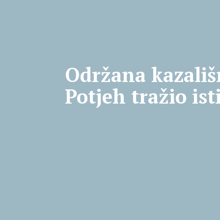
Održana kazališ
Potjeh tražio is