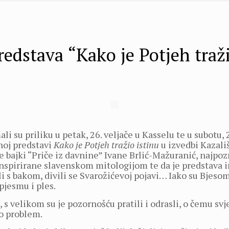
edstava “Kako je Potjeh traži
i su priliku u petak, 26. veljače u Kasselu te u subotu, 
noj predstavi
Kako je Potjeh tražio istinu
u izvedbi Kazali
e bajki “Priče iz davnine” Ivane Brlić-Mažuranić, najpoz
 inspirirane slavenskom mitologijom te da je predstava 
i s bakom, divili se Svarožićevoj pojavi… Iako su Bjesom
 pjesmu i ples.
 velikom su je pozornošću pratili i odrasli, o čemu svjed
o problem.