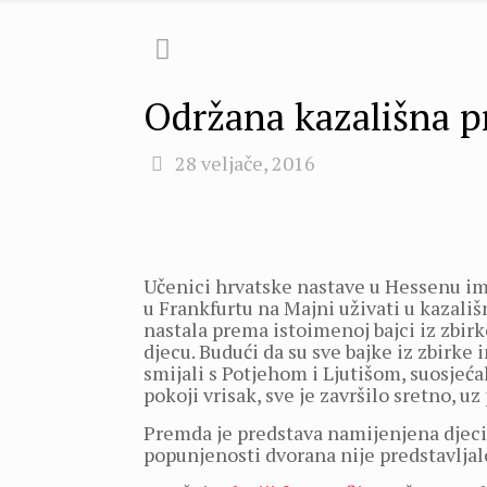
Održana kazališna pr
28 veljače, 2016
Učenici hrvatske nastave u Hessenu imal
u Frankfurtu na Majni uživati u kazališ
nastala prema istoimenoj bajci iz zbirk
djecu. Budući da su sve bajke iz zbirke
smijali s Potjehom i Ljutišom, suosjećal
pokoji vrisak, sve je završilo sretno, uz
Premda je predstava namijenjena djeci, s
popunjenosti dvorana nije predstavljal