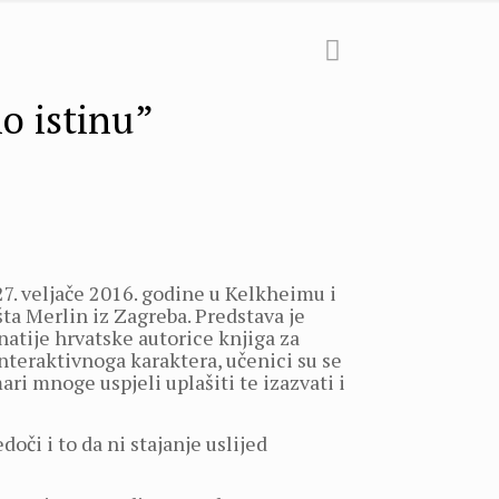
o istinu”
27. veljače 2016. godine u Kelkheimu i
šta Merlin iz Zagreba. Predstava je
natije hrvatske autorice knjiga za
interaktivnoga karaktera, učenici su se
ari mnoge uspjeli uplašiti te izazvati i
oči i to da ni stajanje uslijed