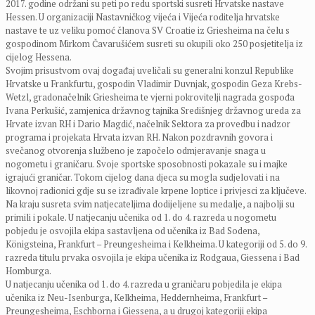
2017. godine održani su peti po redu sportski susreti Hrvatske nastave
Hessen. U organizaciji Nastavničkog vijeća i Vijeća roditelja hrvatske
nastave te uz veliku pomoć članova SV Croatie iz Griesheima na čelu s
gospodinom Mirkom Čavarušićem susreti su okupili oko 250 posjetitelja iz
cijelog Hessena.
Svojim prisustvom ovaj događaj uveličali su generalni konzul Republike
Hrvatske u Frankfurtu, gospodin Vladimir Duvnjak, gospodin Geza Krebs-
Wetzl, gradonačelnik Griesheima te vjerni pokrovitelji nagrada gospođa
Ivana Perkušić, zamjenica državnog tajnika Središnjeg državnog ureda za
Hrvate izvan RH i Dario Magdić, načelnik Sektora za provedbu i nadzor
programa i projekata Hrvata izvan RH. Nakon pozdravnih govora i
svečanog otvorenja službeno je započelo odmjeravanje snaga u
nogometu i graničaru. Svoje sportske sposobnosti pokazale su i majke
igrajući graničar. Tokom cijelog dana djeca su mogla sudjelovati i na
likovnoj radionici gdje su se izrađivale krpene loptice i privjesci za ključeve.
Na kraju susreta svim natjecateljima dodijeljene su medalje, a najbolji su
primili i pokale. U natjecanju učenika od 1. do 4. razreda u nogometu
pobjedu je osvojila ekipa sastavljena od učenika iz Bad Sodena,
Königsteina, Frankfurt – Preungesheima i Kelkheima. U kategoriji od 5. do 9.
razreda titulu prvaka osvojila je ekipa učenika iz Rodgaua, Giessena i Bad
Homburga.
U natjecanju učenika od 1. do 4. razreda u graničaru pobjedila je ekipa
učenika iz Neu-Isenburga, Kelkheima, Heddernheima, Frankfurt –
Preungesheima, Eschborna i Giessena, a u drugoj kategoriji ekipa