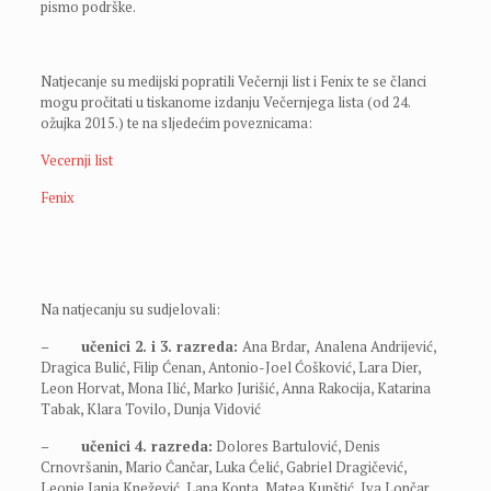
pismo podrške.
Natjecanje su medijski popratili Večernji list i Fenix te se članci
mogu pročitati u tiskanome izdanju Večernjega lista (od 24.
ožujka 2015.) te na sljedećim poveznicama:
Vecernji list
Fenix
Na natjecanju su sudjelovali:
–
učenici 2. i 3. razreda:
Ana Brdar,
Analena Andrijević,
Dragica Bulić, Filip Ćenan, Antonio-Joel Ćošković, Lara Dier,
Leon Horvat, Mona Ilić, Marko Jurišić, Anna Rakocija, Katarina
Tabak, Klara Tovilo, Dunja Vidović
–
učenici 4. razreda:
Dolores Bartulović, Denis
Crnovršanin, Mario Čančar, Luka Ćelić, Gabriel Dragičević,
Leonie Janja Knežević, Lana Konta, Matea Kunštić, Iva Lončar,