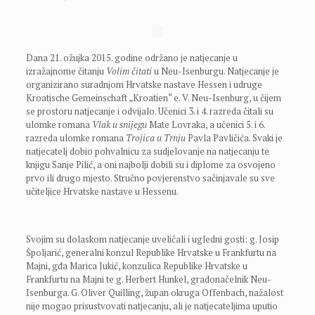
Dana 21. ožujka 2015. godine održano je natjecanje u
izražajnome čitanju
Volim čitati
u Neu-Isenburgu. Natjecanje je
organizirano suradnjom Hrvatske nastave Hessen i udruge
Kroatische Gemeinschaft „Kroatien“ e. V. Neu-Isenburg, u čijem
se prostoru natjecanje i odvijalo. Učenici 3. i 4. razreda čitali su
ulomke romana
Vlak u snijegu
Mate Lovraka, a učenici 5. i 6.
razreda ulomke romana
Trojica u Trnju
Pavla Pavličića. Svaki je
natjecatelj dobio pohvalnicu za sudjelovanje na natjecanju te
knjigu Sanje Pilić, a oni najbolji dobili su i diplome za osvojeno
prvo ili drugo mjesto. Stručno povjerenstvo sačinjavale su sve
učiteljice Hrvatske nastave u Hessenu.
Svojim su dolaskom natjecanje uveličali i ugledni gosti: g. Josip
Špoljarić, generalni konzul Republike Hrvatske u Frankfurtu na
Majni, gđa Marica Jukić, konzulica Republike Hrvatske u
Frankfurtu na Majni te g. Herbert Hunkel, gradonačelnik Neu-
Isenburga. G. Oliver Quilling, župan okruga Offenbach, nažalost
nije mogao prisustvovati natjecanju, ali je natjecateljima uputio