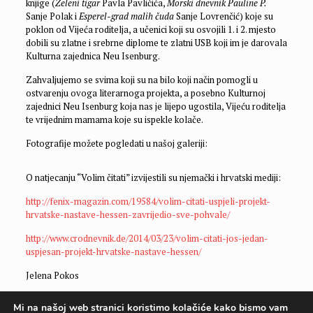
knjige (
Zeleni tigar
Pavla Pavličića,
Morski dnevnik Pauline P.
Sanje Polak i
Esperel-grad malih čuda
Sanje Lovrenčić) koje su
poklon od Vijeća roditelja, a učenici koji su osvojili 1. i 2. mjesto
dobili su zlatne i srebrne diplome te zlatni USB koji im je darovala
Kulturna zajednica Neu Isenburg.
Zahvaljujemo se svima koji su na bilo koji način pomogli u
ostvarenju ovoga literarnoga projekta, a posebno Kulturnoj
zajednici Neu Isenburg koja nas je lijepo ugostila, Vijeću roditelja
te vrijednim mamama koje su ispekle kolače.
Fotografije možete pogledati u našoj galeriji:
O natjecanju “Volim čitati” izvijestili su njemački i hrvatski mediji:
http://fenix-magazin.com/19584/volim-citati-uspjeli-projekt-
hrvatske-nastave-hessen-zavrijedio-sve-pohvale/
http://www.crodnevnik.de/2014/03/23/volim-citati-jos-jedan-
uspjesan-projekt-hrvatske-nastave-hessen/
Jelena Pokos
Mi na našoj web stranici koristimo kolačiće kako bismo vam