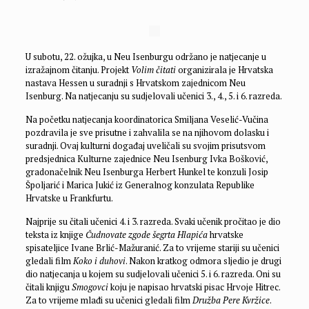
U subotu, 22. ožujka, u Neu Isenburgu održano je natjecanje u
izražajnom čitanju. Projekt
Volim čitati
organizirala je Hrvatska
nastava Hessen u suradnji s Hrvatskom zajednicom Neu
Isenburg. Na natjecanju su sudjelovali učenici 3., 4., 5. i 6. razreda.
Na početku natjecanja koordinatorica Smiljana Veselić-Vučina
pozdravila je sve prisutne i zahvalila se na njihovom dolasku i
suradnji. Ovaj kulturni događaj uveličali su svojim prisutsvom
predsjednica Kulturne zajednice Neu Isenburg Ivka Bošković,
gradonačelnik Neu Isenburga Herbert Hunkel te konzuli Josip
Špoljarić i Marica Jukić iz Generalnog konzulata Republike
Hrvatske u Frankfurtu.
Najprije su čitali učenici 4. i 3. razreda. Svaki učenik pročitao je dio
teksta iz knjige
Čudnovate zgode šegrta Hlapića
hrvatske
spisateljice Ivane Brlić-Mažuranić. Za to vrijeme stariji su učenici
gledali film
Koko i duhovi
. Nakon kratkog odmora sljedio je drugi
dio natjecanja u kojem su sudjelovali učenici 5. i 6. razreda. Oni su
čitali knjigu
Smogovci
koju je napisao hrvatski pisac Hrvoje Hitrec.
Za to vrijeme mlađi su učenici gledali film
Družba Pere Kvržice
.