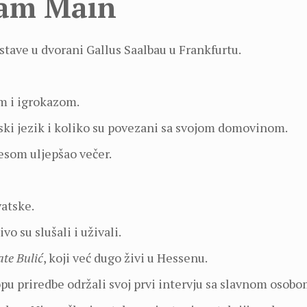
 am Main
stave u dvorani Gallus Saalbau u Frankfurtu.
om i igrokazom.
ski jezik i koliko su povezani sa svojom domovinom.
esom uljepšao večer.
vatske.
ivo su slušali i uživali.
te Bulić
, koji već dugo živi u Hessenu.
lopu priredbe održali svoj prvi intervju sa slavnom osobo