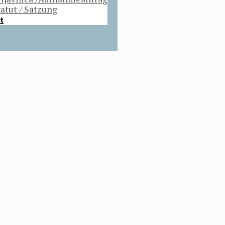
tatut / Satzung
t