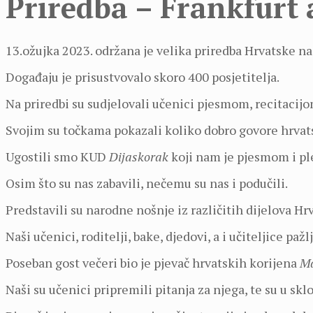
Priredba – Frankfurt
13.ožujka 2023. održana je velika priredba Hrvatske na
Događaju je prisustvovalo skoro 400 posjetitelja.
Na priredbi su sudjelovali učenici pjesmom, recitacij
Svojim su točkama pokazali koliko dobro govore hrvat
Ugostili smo KUD
Dijaskorak
koji nam je pjesmom i pl
Osim što su nas zabavili, nečemu su nas i podučili.
Predstavili su narodne nošnje iz različitih dijelova Hr
Naši učenici, roditelji, bake, djedovi, a i učiteljice pažlj
Poseban gost večeri bio je pjevač hrvatskih korijena
Ma
Naši su učenici pripremili pitanja za njega, te su u sk