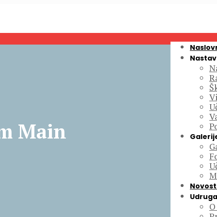
Naslov
Nastav
N
R
Š
Vi
Uč
V
am Main
P
Galerij
Ga
F
U
M
Novost
Udruga
O
P