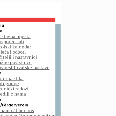
na
a
astavna mjesta
aspored sati
kolski kalendar
jeća i odbori
itelji i nastavnici
ažne poveznice
ovijest hrvatske nastave
e
lerija slika
otografije
čenički radovi
ediji o nama
i
/Förderverein
 nama / Über uns
rijavnica /Aufnahmeantrag