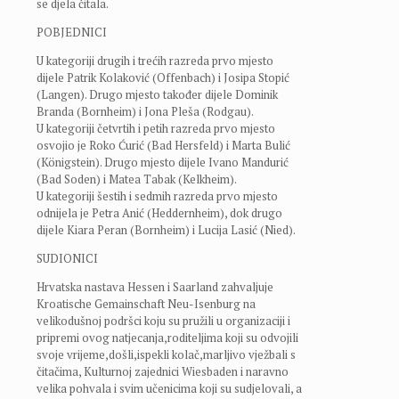
se djela čitala.
POBJEDNICI
U kategoriji drugih i trećih razreda prvo mjesto
dijele Patrik Kolaković (Offenbach) i Josipa Stopić
(Langen). Drugo mjesto također dijele Dominik
Branda (Bornheim) i Jona Pleša (Rodgau).
U kategoriji četvrtih i petih razreda prvo mjesto
osvojio je Roko Ćurić (Bad Hersfeld) i Marta Bulić
(Königstein). Drugo mjesto dijele Ivano Mandurić
(Bad Soden) i Matea Tabak (Kelkheim).
U kategoriji šestih i sedmih razreda prvo mjesto
odnijela je Petra Anić (Heddernheim), dok drugo
dijele Kiara Peran (Bornheim) i Lucija Lasić (Nied).
SUDIONICI
Hrvatska nastava Hessen i Saarland zahvaljuje
Kroatische Gemainschaft Neu-Isenburg na
velikodušnoj podršci koju su pružili u organizaciji i
pripremi ovog natjecanja,roditeljima koji su odvojili
svoje vrijeme,došli,ispekli kolač,marljivo vježbali s
čitačima, Kulturnoj zajednici Wiesbaden i naravno
velika pohvala i svim učenicima koji su sudjelovali, a