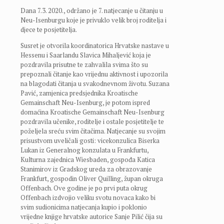
Dana 7.3. 2020., održano je 7. natjecanje u čitanju u
Neu-Isenburgu koje je privuklo velik broj roditelja i
djece te posjetitelja.
Susret je otvorila koordinatorica Hrvatske nastave u
Hessenu i Saarlandu Slavica Mihaljević koja je
pozdravila prisutne te zahvalila svima što su
prepoznali čitanje kao vrijednu aktivnost i upozorila
na blagodati čitanja u svakodnevnom životu. Suzana
Pavić, zamjenica predsjednika Kroatische
Gemainschaft Neu-Isenburg, je potom ispred
domaćina Kroatische Gemainschaft Neu-Isenburg
pozdravila učenike, roditelje i ostale posjetitelje te
poželjela sreću svim čitačima. Natjecanje su svojim
prisustvom uveličali gosti: vicekonzulica Biserka
Lukan iz Generalnog konzulata u Frankfurtu,
Kulturna zajednica Wiesbaden, gospođa Katica
Stanimirov iz Gradskog ureda za obrazovanje
Frankfurt, gospodin Oliver Quilling, župan okruga
Offenbach. Ove godine je po prvi puta okrug
Offenbach izdvojio veliku svotu novaca kako bi
svim sudionicima natjecanja kupio i poklonio
vrijedne knjige hrvatske autorice Sanje Pilić čija su