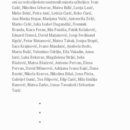
oni su redoslijedom nastavnih mjesta učiteljica: Ivan
Galić, Nikolina Grbavac, Matea Riđić, Lucija Lasić,
Mirko Brkić, Petra Anić, Leticia Ćurić, Roko Ćurić,
Ana Marija Đopar, Marijana Vučić, Antonella Zelić,
Marko Ćelić, Julia Isabel Dugandžić, Dominik
Branda, Kiara Peran, Mia Pandža, Patrik Kolaković,
Eduard Ormož, David Marjanović, Josip Ferdinand
Kipčić, Petar Matanović, Matea Tabak, Josipa Stopić,
Sara Krajinović, Ivano Mandurić, Anabela Đođo,
Marta Bulić, Valentino Odrljin, Ella Vukadin, Anna
Jurić, Luka Bekavac, Magdalena Štrljić, Julia
Blažević, Matea Blažević, Antonio Pervan, Elena
Pervan, David Milanović, Adrijana Ivana Kajić, Dana
Baotić, Nikola Kravos, Nikolina Biluš, Jona Pleša,
Gabrijel Gunić, Tea Filipović, Filip Ćurić, Mila Emilija
Banović, Matea Žarko, Jonas Tawakoli i Sebastian
Turić.