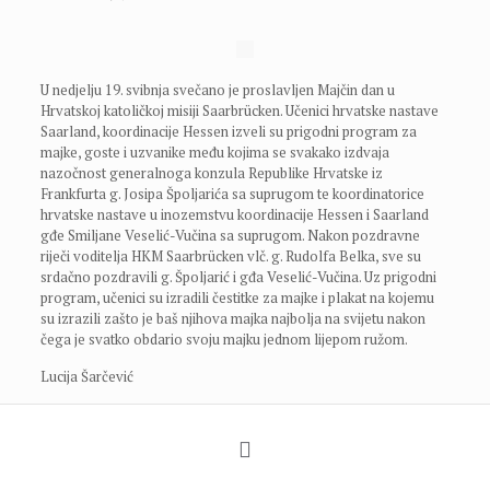
U nedjelju 19. svibnja svečano je proslavljen Majčin dan u
Hrvatskoj katoličkoj misiji Saarbrücken. Učenici hrvatske nastave
Saarland, koordinacije Hessen izveli su prigodni program za
majke, goste i uzvanike među kojima se svakako izdvaja
nazočnost generalnoga konzula Republike Hrvatske iz
Frankfurta g. Josipa Špoljarića sa suprugom te koordinatorice
hrvatske nastave u inozemstvu koordinacije Hessen i Saarland
gđe Smiljane Veselić-Vučina sa suprugom. Nakon pozdravne
riječi voditelja HKM Saarbrücken vlč. g. Rudolfa Belka, sve su
srdačno pozdravili g. Špoljarić i gđa Veselić-Vučina. Uz prigodni
program, učenici su izradili čestitke za majke i plakat na kojemu
su izrazili zašto je baš njihova majka najbolja na svijetu nakon
čega je svatko obdario svoju majku jednom lijepom ružom.
Lucija Šarčević