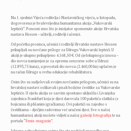
Na 1. sjednici Vijeća roditelja i Nastavničkog vijeća, u listopadu,
dogovorena je hvalevrijedna humanitarna akcija „Vukovarski
leptirići“. Ponosni smo što je inicijator spomenute akcije Hrvatska
nastava Hessen – učitelji, roditelji i učenici.
Od početka prosinca, učenici i roditelji Hrvatske nastave Hessen
prikupljali su novčane priloge za Udrugu Vukovarski leptrići. U
akciji je ukupno prikupljeno 4.168,50 €. Od cjelokupnoga iznosa –
dio novca namjenjen je za opremu senzorne sobe u Udruzi
(12.893,75 kuna), a preostali dio novca (2.460,00 kn) uplaćen je
na račun Udruge u svrhu edukacije rehabilitatora.
Osim što su sudjelovali svojim novčanim prilogom, učenici su na
hrvatskoj nastavi oslikavali i pisali božićne čestitke za Vukovarske
leptiriće. U cijelu akciju se sasvim spontano uključila i Livanjska
zajednica Frankfurt koja je djeci darovala 100 paketića slatkiša (s
bojicama ili plišanim igračkama). Ovi paketići su zajedno s
čestitkama – dječjim radovima već uručeni djeci. Sve o našoj
humanitarnoj akciji možete vidjeti u našoj
galeriji fotografija
te na
portalu
“Fenix-magazin”
.
Iskreno zahvaljujemo svima što ste podržali provedbu ove