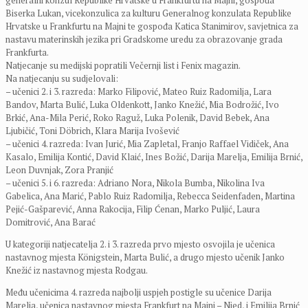
generalni konzul Republike Hrvatske u Frankfurtu na Majni, gospođa
Biserka Lukan, vicekonzulica za kulturu Generalnog konzulata Republike
Hrvatske u Frankfurtu na Majni te gospođa Katica Stanimirov, savjetnica za
nastavu materinskih jezika pri Gradskome uredu za obrazovanje grada
Frankfurta.
Natjecanje su medijski popratili Večernji list i Fenix magazin.
Na natjecanju su sudjelovali:
– učenici 2. i 3. razreda: Marko Filipović, Mateo Ruiz Radomilja, Lara
Bandov, Marta Bulić, Luka Oldenkott, Janko Knežić, Mia Bodrožić, Ivo
Brkić, Ana-Mila Perić, Roko Raguž, Luka Polenik, David Bebek, Ana
Ljubičić, Toni Döbrich, Klara Marija Ivošević
– učenici 4. razreda: Ivan Jurić, Mia Zapletal, Franjo Raffael Vidiček, Ana
Kasalo, Emilija Kontić, David Klaić, Ines Božić, Darija Marelja, Emilija Brnić,
Leon Duvnjak, Zora Pranjić
– učenici 5. i 6. razreda: Adriano Nora, Nikola Bumba, Nikolina Iva
Gabelica, Ana Marić, Pablo Ruiz Radomilja, Rebecca Seidenfaden, Martina
Pejić-Gašparević, Anna Rakocija, Filip Ćenan, Marko Puljić, Laura
Domitrović, Ana Barać
U kategoriji natjecatelja 2. i 3. razreda prvo mjesto osvojila je učenica
nastavnog mjesta Königstein, Marta Bulić, a drugo mjesto učenik Janko
Knežić iz nastavnog mjesta Rodgau.
Među učenicima 4. razreda najbolji uspjeh postigle su učenice Darija
Marelja, učenica nastavnog mjesta Frankfurt na Majni – Nied, i Emilija Brnić