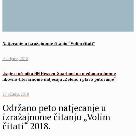
Natjecanje u izražajnome čitanju “Volim čitati”
9 veljače, 2018
Uspjesi učenika HN Hessen-Saarland na međunarodnome
likovno-literarnome natječaju „Zeleno i plavo putovanje“
27 ožujka, 2018
Održano peto natjecanje u
izražajnome čitanju „Volim
čitati“ 2018.