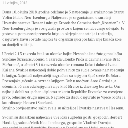
11 ožujka, 2018
Dana 10. ožujka 2018. godine održano je 5. natjecanje u izražajnome čitanju
Volim čitati u Neu-Isenburgu. Natjecanje je organizirano u suradnji
Hrvatske nastave Hessen i udruge Kroatische Gemeinschaft „Kroatien“ e. V.
Neu-Isenburg, koja je i osigurala prostor u kojem se natjecanje odvijalo, te
gotovo u potpunosti preuzela brigu o okrjepi natjecatelja i roditelja,
osiguravši kavu i ostale napitke te organizirajući posluživanje kolača koje
su donijeli roditelji.
Učenici 2. i 3. razreda čitali su ulomke bajke Plesna haljina žutog maslačka
Sunčane Škrinjarić, učenici 4. razreda ulomke Priča iz davnina Ivane Brlić
Mažuranić, a učenici 5. i 6. razreda ulomke romana Koko i duhovi Ivana
Kušana. Svaki je natjecatelj dobio pohvalnicu za sudjelovanje na natjecanju
te knjigu. Najmlađi natjecatelji nagrađeni su knjigom Sijač sreće Božidara
Prosenjaka, učenici 4. razreda knjigom Duh u močvari Ante Gardaša, a
učenici 5. i 6. razreda knjigom Sanje Pilić Mrvice iz dnevnog boravka. Oni
najbolji dobili su i pehar i diplomu te kartu Republike Hrvatske za osvojeno
prvo, odnosno drugo mjesto. Nagrade za djecu osiguralo je Vijeće roditelja
koordinacije Hessen i Saarland.
Stručno povjerenstvo sačinjavale su učiteljice Hrvatske nastave u Hessenu.
Svojim su dolaskom natjecanje uveličali i ugledni gosti: gospodin Herbert
Hunkel, gradonačelnik Neu-Isenburga, gospodin Vladimir Duvnjak,