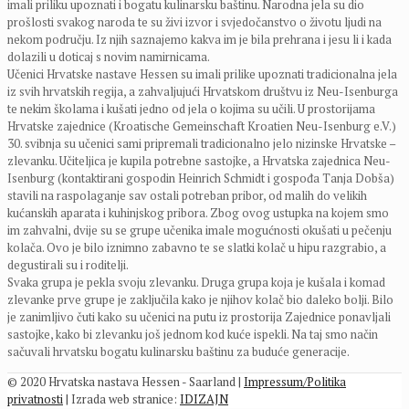
imali priliku upoznati i bogatu kulinarsku baštinu. Narodna jela su dio
prošlosti svakog naroda te su živi izvor i svjedočanstvo o životu ljudi na
nekom području. Iz njih saznajemo kakva im je bila prehrana i jesu li i kada
dolazili u doticaj s novim namirnicama.
Učenici Hrvatske nastave Hessen su imali prilike upoznati tradicionalna jela
iz svih hrvatskih regija, a zahvaljujući Hrvatskom društvu iz Neu-Isenburga
te nekim školama i kušati jedno od jela o kojima su učili. U prostorijama
Hrvatske zajednice (Kroatische Gemeinschaft Kroatien Neu-Isenburg e.V.)
30. svibnja su učenici sami pripremali tradicionalno jelo nizinske Hrvatske –
zlevanku. Učiteljica je kupila potrebne sastojke, a Hrvatska zajednica Neu-
Isenburg (kontaktirani gospodin Heinrich Schmidt i gospođa Tanja Dobša)
stavili na raspolaganje sav ostali potreban pribor, od malih do velikih
kućanskih aparata i kuhinjskog pribora. Zbog ovog ustupka na kojem smo
im zahvalni, dvije su se grupe učenika imale mogućnosti okušati u pečenju
kolača. Ovo je bilo iznimno zabavno te se slatki kolač u hipu razgrabio, a
degustirali su i roditelji.
Svaka grupa je pekla svoju zlevanku. Druga grupa koja je kušala i komad
zlevanke prve grupe je zaključila kako je njihov kolač bio daleko bolji. Bilo
je zanimljivo čuti kako su učenici na putu iz prostorija Zajednice ponavljali
sastojke, kako bi zlevanku još jednom kod kuće ispekli. Na taj smo način
sačuvali hrvatsku bogatu kulinarsku baštinu za buduće generacije.
© 2020 Hrvatska nastava Hessen - Saarland |
Impressum/Politika
privatnosti
| Izrada web stranice:
IDIZAJN