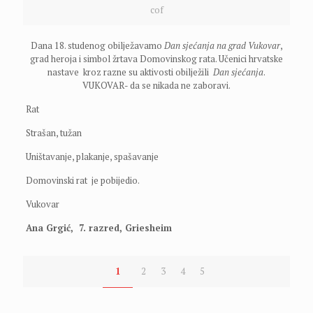
cof
Dana 18. studenog obilježavamo
Dan sjećanja na grad Vukovar
,
grad heroja i simbol žrtava Domovinskog rata. Učenici hrvatske
nastave kroz razne su aktivosti obilježili
Dan sjećanja
.
VUKOVAR- da se nikada ne zaboravi.
Rat
Strašan, tužan
Uništavanje, plakanje, spašavanje
Domovinski rat je pobijedio.
Vukovar
Ana Grgić, 7. razred, Griesheim
1
2
3
4
5