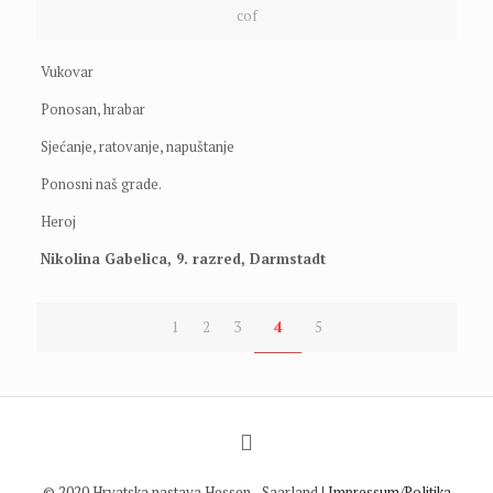
cof
Vukovar
Ponosan, hrabar
Sjećanje, ratovanje, napuštanje
Ponosni naš grade.
Heroj
Nikolina Gabelica, 9. razred, Darmstadt
1
2
3
4
5
© 2020 Hrvatska nastava Hessen - Saarland |
Impressum/Politika