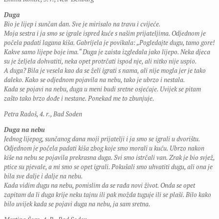
Duga
Bio je lijep i sunčan dan. Sve je mirisalo na travu i cvijeće.
Moja sestra i ja smo se igrale ispred kuće s našim prijateljima. Odjednom je
počela padati lagana kiša. Gabrijela je povikala: „Pogledajte dugu, tamo gore!
Kakve samo lijepe boje ima.“ Duga je zaista izgledala jako lijepo. Neka djeca
su je željela dohvatiti, neka opet protrčati ispod nje, ali nitko nije uspio.
A duga? Bila je vesela kao da se želi igrati s nama, ali nije mogla jer je tako
daleko. Kako se odjednom pojavila na nebu, tako je ubrzo i nestala.
Kada se pojavi na nebu, duga u meni budi sretne osjećaje. Uvijek se pitam
zašto tako brzo dođe i nestane. Ponekad me to zbunjuje.
Petra Radoš, 4. r., Bad Soden
Duga na nebu
Jednog lijepog, sunčanog dana moji prijatelji i ja smo se igrali u dvorištu.
Odjednom je počela padati kiša zbog koje smo morali u kuću. Ubrzo nakon
kiše na nebu se pojavila prekrasna duga. Svi smo istrčali van. Zrak je bio svjež,
ptice su pjevale, a mi smo se opet igrali. Pokušali smo uhvatiti dugu, ali ona je
bila sve dalje i dalje na nebu.
Kada vidim dugu na nebu, pomislim da se rađa novi život. Onda se opet
zapitam da li duga krije neku tajnu ili pak možda tuguje ili se plaši. Bilo kako
bilo uvijek kada se pojavi duga na nebu, ja sam sretna.