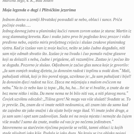
Martina Šego, 4. R., Bad Soden
Moja legenda o dugi i Plitvičkim jezerima
Jednom davno u zemlji Hrvatskoj posvađali se nebo, oblaci i sunce. Priča
počinje ovako…..
Jednog davnog jutra u planinskoj kućici ranom zorom ustao je starac Martin iz
svog slamnatog kreveta. Kao i svako jutro prvo bi pogledao kroz prozor i vidio
predivno nebo, osjetio miris proljetnog cvijeća i slušao zvukove planinskog
vjetra. Kad je izašao van iz svoje kućice, nešto se jako čudno događalo, niti
sam nije odmah shvatio što. Izašao je na livadu i čuo pomalo ružne glasove
koji su dolazili s neba, čudne i prigušene, ali razumljive. Zastao je i počuo što
se događa. Pozorno je slušao. Odjednom je začuo glas sunca koje je govorilo:
„Ja sam osmjeh svakog djeteta, ja donosim radost i toplinu u svaki dom.“ Mali,
pahuljasti oblak, koji je bio pored njega, uzviknuo je: „Ja sam pahuljast i bijel!
Ja donosim djeci radost na lice. Djeca me mijenjaju s malom ovčicom na
nebu.“ Na to će nebo kao iz topa: „Ha, ha, ha… Svi se vi hvalite, a znate da ste
bez mene nitko i ništa. Da mene nema ne bi bilo niti vas, a niti plavog mora.“
Čovjek uzviknu odozdol: „Tišina gore! Ne mogu vas više slušati! Svađate se. To
je previše. Da, znam da vi imate nekih nedoumica, ali znam isto da samo kad
ste zajedno ste jako snažni i da sijate bolje nego ikad. Vi imate jedni druge, a
ja sam sam i opet sam zadovoljan. Sada svi na svoja mjesta i nemojte da čujem
više svađu! I samo da znate, svatko od vas je po nečemu jedinstven.“
Istovremeno sa starčevim riječima pojaviše se veliki, tamni oblaci iz kojih
stade pljuštati jaka kiša. Padala je jako dugo. Na kraju se iza oblaka pojavi