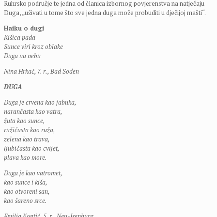
Ruhrsko područje te jedna od članica izbornog povjerenstva na natječaju
Duga, „uživati u tome što sve jedna duga može probuditi u dječijoj mašti“.
Haiku o dugi
Kišica pada
Sunce viri kroz oblake
Duga na nebu
Nina Hrkać, 7. r., Bad Soden
DUGA
Duga je crvena kao jabuka,
narančasta kao vatra,
žuta kao sunce,
ružičasta kao ruža,
zelena kao trava,
ljubičasta kao cvijet,
plava kao more.
Duga je kao vatromet,
kao sunce i kiša,
kao otvoreni san,
kao šareno srce.
Emilia Kontić, 5. r., Neu-Isenburg