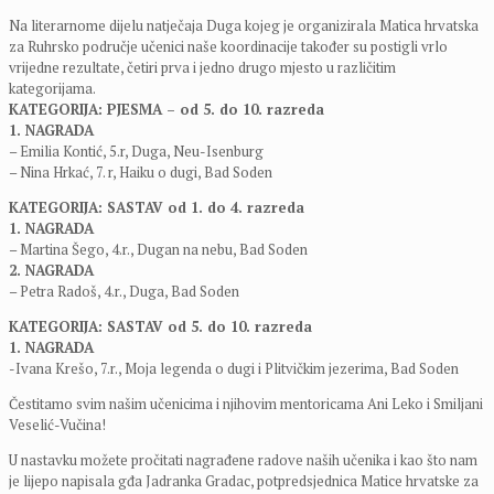
Na literarnome dijelu natječaja Duga kojeg je organizirala Matica hrvatska
za Ruhrsko područje učenici naše koordinacije također su postigli vrlo
vrijedne rezultate, četiri prva i jedno drugo mjesto u različitim
kategorijama.
KATEGORIJA: PJESMA – od 5. do 10. razreda
1. NAGRADA
– Emilia Kontić, 5.r, Duga, Neu-Isenburg
– Nina Hrkać, 7. r, Haiku o dugi, Bad Soden
KATEGORIJA: SASTAV od 1. do 4. razreda
1. NAGRADA
– Martina Šego, 4.r., Dugan na nebu, Bad Soden
2. NAGRADA
– Petra Radoš, 4.r., Duga, Bad Soden
KATEGORIJA: SASTAV od 5. do 10. razreda
1. NAGRADA
-Ivana Krešo, 7.r., Moja legenda o dugi i Plitvičkim jezerima, Bad Soden
Čestitamo svim našim učenicima i njihovim mentoricama Ani Leko i Smiljani
Veselić-Vučina!
U nastavku možete pročitati nagrađene radove naših učenika i kao što nam
je lijepo napisala gđa Jadranka Gradac, potpredsjednica Matice hrvatske za