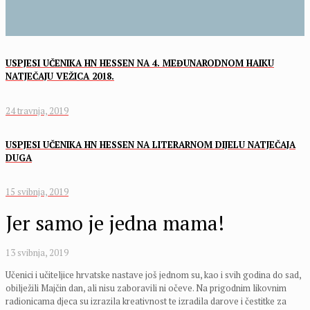
USPJESI UČENIKA HN HESSEN NA 4. MEĐUNARODNOM HAIKU
NATJEČAJU VEŽICA 2018.
24 travnja, 2019
USPJESI UČENIKA HN HESSEN NA LITERARNOM DIJELU NATJEČAJA
DUGA
15 svibnja, 2019
Jer samo je jedna mama!
13 svibnja, 2019
Učenici i učiteljice hrvatske nastave još jednom su, kao i svih godina do sad,
obilježili Majčin dan, ali nisu zaboravili ni očeve. Na prigodnim likovnim
radionicama djeca su izrazila kreativnost te izradila darove i čestitke za